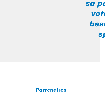
sa p
vot
bes
s
Partenaires