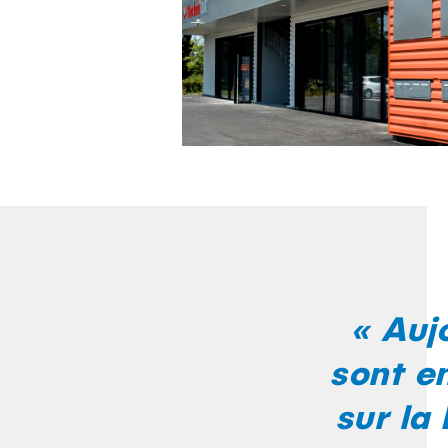
« Auj
sont e
sur la