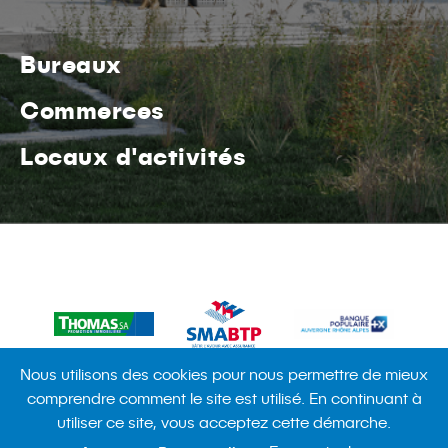
Bureaux
Commerces
Locaux d'activités
Nous utilisons des cookies pour nous permettre de mieux
Actualités
Politique de confidentialité
Contact
comprendre comment le site est utilisé. En continuant à
Mentions légales
Plan du site
utiliser ce site, vous acceptez cette démarche.